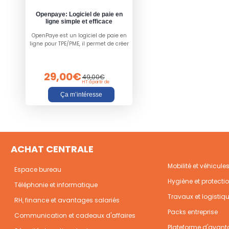
Openpaye: Logiciel de paie en
ligne simple et efficace
OpenPaye est un logiciel de paie en
ligne pour TPE/PME, il permet de créer
des bulletins de paies 100%
conformes simplement et de
manière fiable.
29,00€
49,00€
HT à partir de
Ça m’intéresse
ACHAT CENTRALE
Mobilité et véhicule
Espace bureau
Hygiène et protecti
Téléphonie et informatique
Travaux et logistiq
RH, finance et avantages salariés
Packs entreprise
Communication et cadeaux d'affaires
Plateforme d'avant