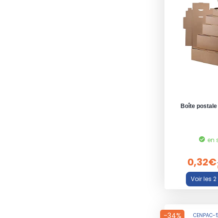
Boîte postale
en 
0,32€
-34%
CENPAC-