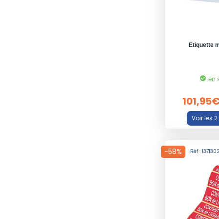
Etiquette 
en 
101,95
-58%
Réf : 13713