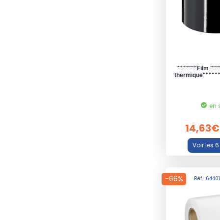
"""""""Film """
thermique""""""
en 
14,63€
-66%
Réf : 6440