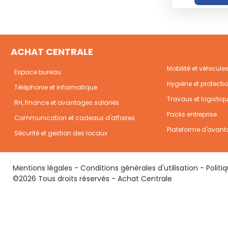
ACHAT CENTRALE
Mobilité et véhicule
Espace bureau
Hygiène et protecti
Téléphonie et informatique
Travaux et logistiq
RH, finance et avantages salariés
Packs entreprise
Communication et cadeaux d'affaires
Plateforme d'avant
Sécurité et gestion des locaux
Mentions légales
-
Conditions générales d'utilisation
-
Politi
©2026 Tous droits réservés - Achat Centrale