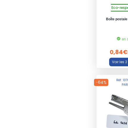
Eco-resp
Boîte postale
en 
0,84€
Réf : 13
-64%
PAR