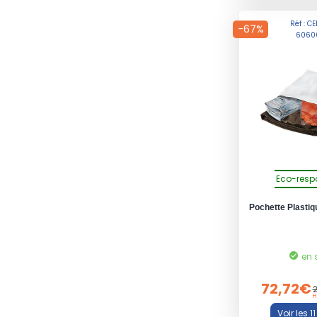
Réf : C
-67%
6060
Eco-resp
Pochette Plasti
en 
72,72€
H