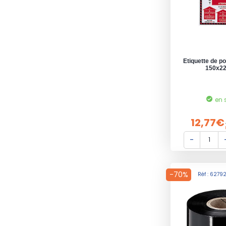
Etiquette de p
150x2
en 
12,77€
-70%
Réf : 6279