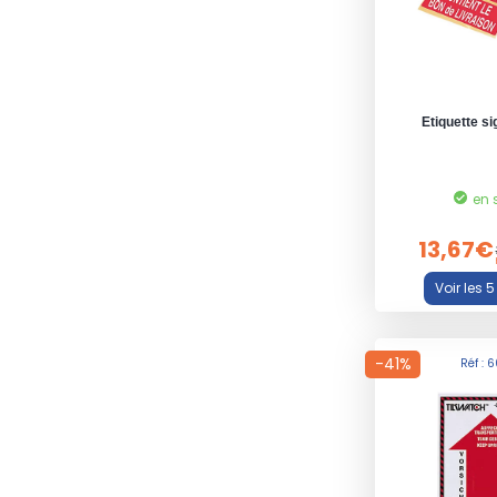
Etiquette si
en 
13,67€
-41%
Réf : 