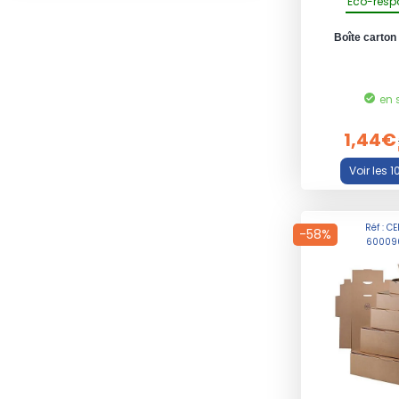
Eco-resp
Boîte carton
en 
1,44€
Réf : C
-58%
60009