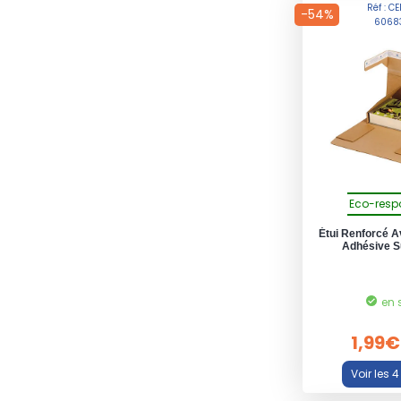
Réf : C
-54%
6068
Eco-resp
Étui Renforcé 
Adhésive 
en 
1,99€