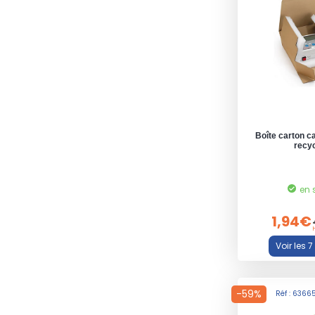
Boîte carton 
recy
en 
1,94€
-59%
Réf : 6366