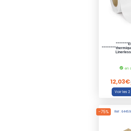
"""""""E
""""""""thermiqu
Linerles
en 
12,03€
-75%
Réf : 6445