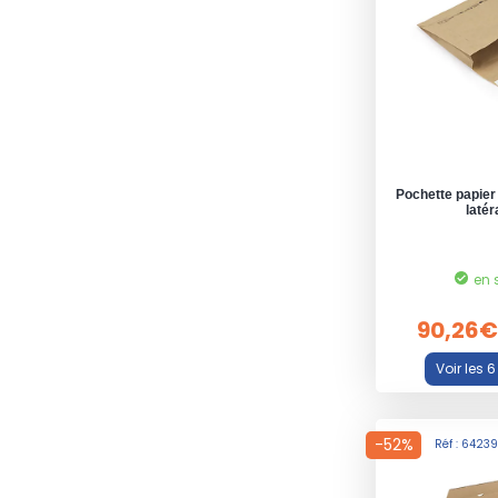
Pochette papier 
laté
en 
90,26€
-52%
Réf : 6423