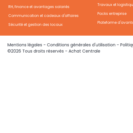
Travaux et logistiq
RH, finance et avantages salariés
Packs entreprise
Communication et cadeaux d'affaires
Plateforme d'avant
Sécurité et gestion des locaux
Mentions légales
-
Conditions générales d'utilisation
-
Politi
©2026 Tous droits réservés - Achat Centrale