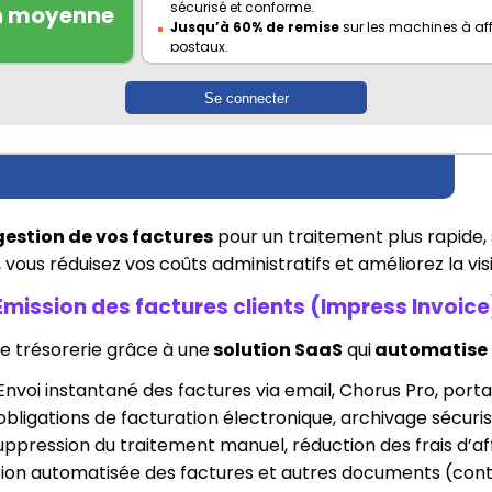
sécurisé et conforme.
n moyenne
Jusqu’à 60% de remise
sur les machines à aff
postaux.
Solution tout-en-un
: facturation électroniqu
des documents avec une interface intuitive.
Se connecter
gestion de vos factures
 pour un traitement plus rapide, 
vous réduisez vos coûts administratifs et améliorez la visi
Émission des factures clients (Impress Invoice
e trésorerie grâce à une
 solution SaaS
 qui
 automatise l
: Envoi instantané des factures via email, Chorus Pro, porta
obligations de facturation électronique, archivage sécurisé 
Suppression du traitement manuel, réduction des frais d’
bution automatisée des factures et autres documents (con