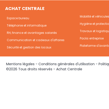
ACHAT CENTRALE
Mobilité et véhicule
Espace bureau
Hygiène et protecti
Téléphonie et informatique
Travaux et logistiq
RH, finance et avantages salariés
Packs entreprise
Communication et cadeaux d'affaires
Plateforme d'avant
Sécurité et gestion des locaux
Mentions légales
-
Conditions générales d'utilisation
-
Politi
©2026 Tous droits réservés - Achat Centrale