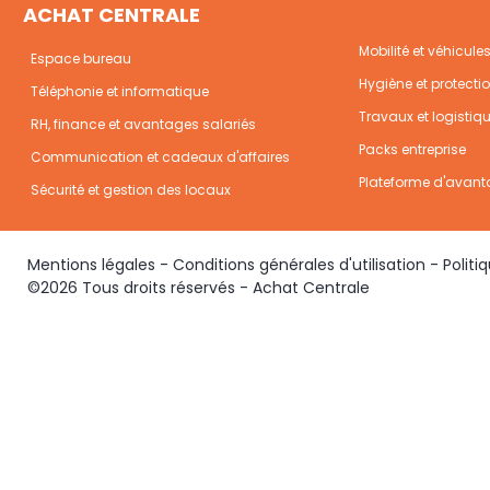
ACHAT CENTRALE
Mobilité et véhicule
Espace bureau
Hygiène et protecti
Téléphonie et informatique
Travaux et logistiq
RH, finance et avantages salariés
Packs entreprise
Communication et cadeaux d'affaires
Plateforme d'avant
Sécurité et gestion des locaux
Mentions légales
-
Conditions générales d'utilisation
-
Politi
©2026 Tous droits réservés - Achat Centrale