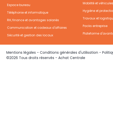
Mobilité et véhicule
Espace bureau
Hygiène et protecti
Téléphonie et informatique
Travaux et logistiq
RH, finance et avantages salariés
Packs entreprise
Communication et cadeaux d'affaires
Plateforme d'avant
Sécurité et gestion des locaux
Mentions légales
-
Conditions générales d'utilisation
-
Politi
©2026 Tous droits réservés - Achat Centrale