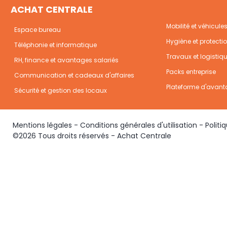
ACHAT CENTRALE
Mobilité et véhicule
Espace bureau
Hygiène et protecti
Téléphonie et informatique
Travaux et logistiq
RH, finance et avantages salariés
Packs entreprise
Communication et cadeaux d'affaires
Plateforme d'avant
Sécurité et gestion des locaux
Mentions légales
-
Conditions générales d'utilisation
-
Politi
©2026 Tous droits réservés - Achat Centrale