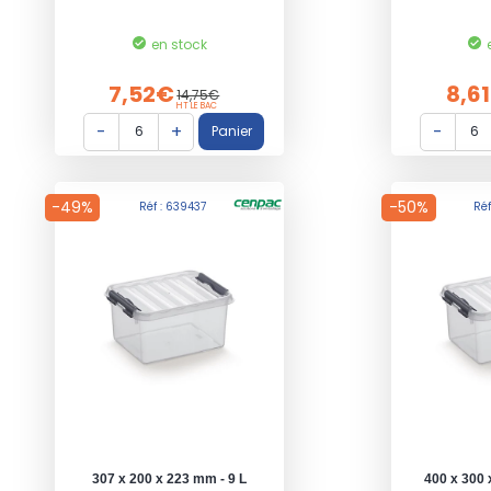
en stock
7,52€
8,6
14,75€
HT LE BAC
-49%
-50%
Réf : 639437
Ré
307 x 200 x 223 mm - 9 L
400 x 300 