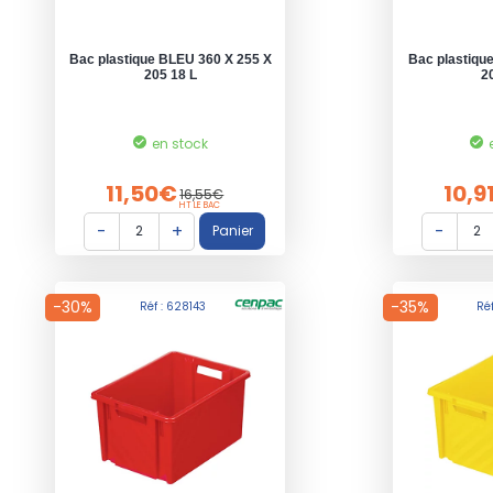
Bac plastique BLEU 360 X 255 X
Bac plastiqu
205 18 L
2
en stock
11,50€
10,9
16,55€
HT LE BAC
-30%
-35%
Réf : 628143
Ré