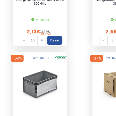
300 44 L
3
en stock
2,13€
2,5
3,37€
HT LE BAC
-69%
-37%
Réf : 636569
Réf : 