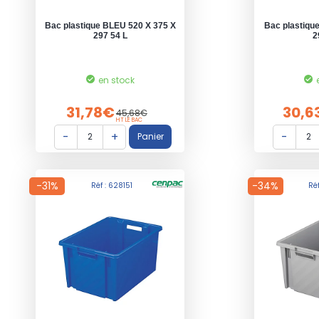
Bac plastique BLEU 520 X 375 X
Bac plastiqu
297 54 L
2
en stock
31,78€
30,6
45,68€
HT LE BAC
-31%
-34%
Réf : 628151
Ré