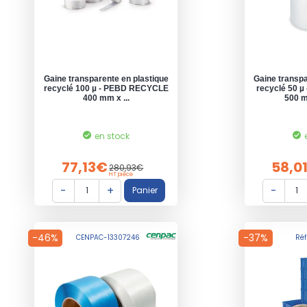
Gaine transparente en plastique
Gaine transpa
recyclé 100 µ - PEBD RECYCLE
recyclé 50 
400 mm x ...
500 m
en stock
77,13€
58,0
280,93€
HT pièce
-46%
-37%
CENPAC-13307246
Réf