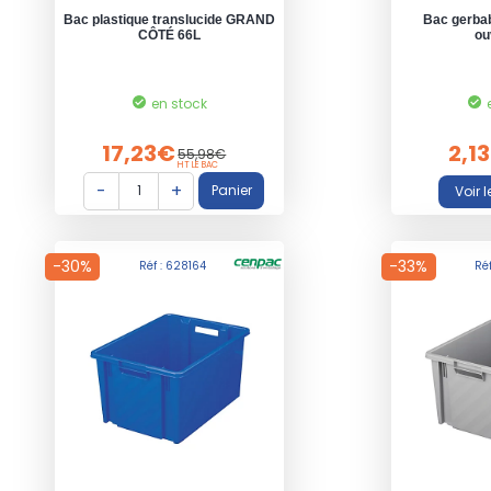
Bac plastique translucide GRAND
Bac gerbab
CÔTÉ 66L
ou
en stock
17,23€
2,1
55,98€
HT LE BAC
-30%
-33%
Réf : 628164
Ré