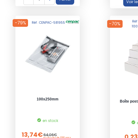
Réf
-79%
Réf : CENPAC-581955
-70%
113
100x250mm
Boîte post
en stock
13,74€
64,06€
0,2
HT le colis de 1000 sacs