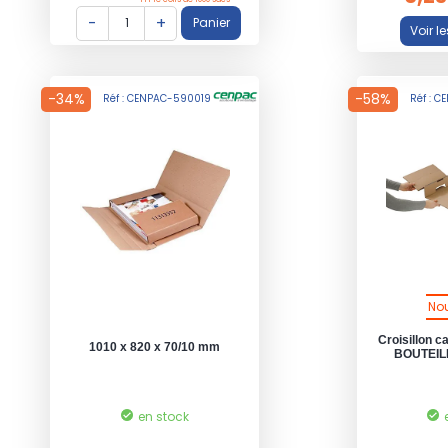
-34%
-58%
Réf : CENPAC-590019
Réf : 
No
Croisillon c
1010 x 820 x 70/10 mm
BOUTEILL
en stock