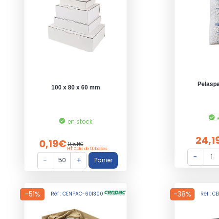
Pelasp
100 x 80 x 60 mm
en stock
24,1
0,19€
0,51€
HT Colis de 50 boîtes
-51%
-38%
Réf : CENPAC-601300
Réf : 