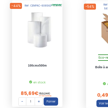
Réf
-44%
Réf : CENPAC-606563
-54%
56
Eco-r
100cmx500m
Boîte à a
en stock
85,69€
153,24€
0,4
HT le rouleau