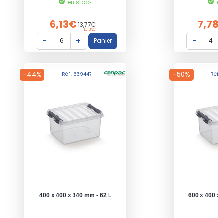
en stock
6,13€
7,7
13,77€
HT LE BAC
-44%
-50%
Réf : 639447
Ré
400 x 400 x 340 mm - 62 L
600 x 400 