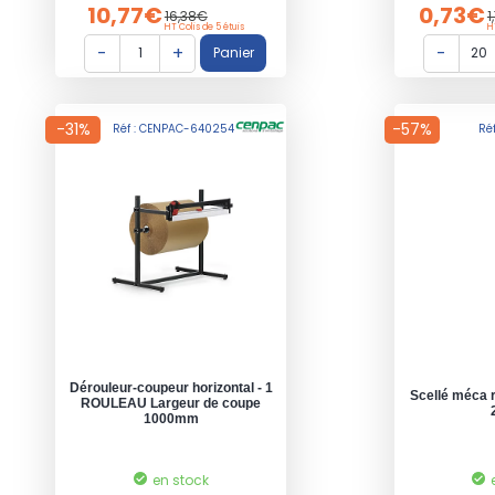
10,77€
0,73€
16,38€
1
HT Colis de 5 étuis
H
-31%
-57%
Réf : CENPAC-640254
Ré
Dérouleur-coupeur horizontal - 1
Scellé méca r
ROULEAU Largeur de coupe
1000mm
en stock