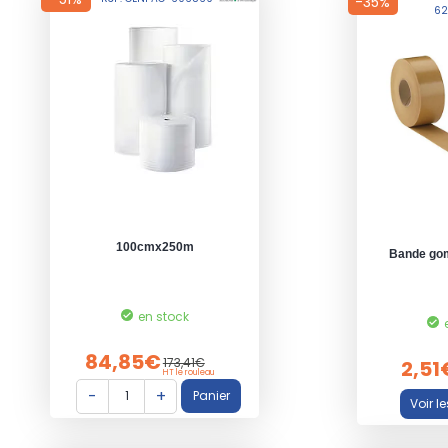
-35%
62
100cmx250m
Bande go
en stock
84,85€
173,41€
2,51
HT le rouleau