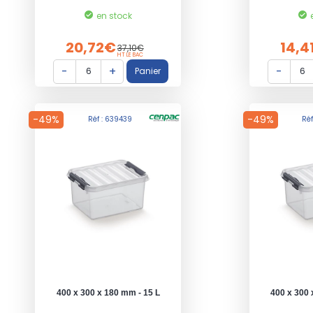
en stock
20,72€
14,4
37,10€
HT LE BAC
-49%
-49%
Réf : 639439
Ré
400 x 300 x 180 mm - 15 L
400 x 300 