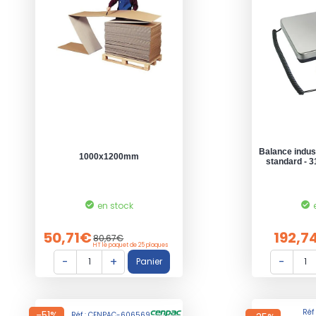
Balance indust
1000x1200mm
standard - 
en stock
50,71€
192,7
80,67€
HT le paquet de 25 plaques
Réf
-51%
Réf : CENPAC-606569