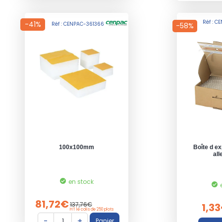
Réf : C
-41%
Réf : CENPAC-361366
-58%
100x100mm
Boîte d ex
all
en stock
81,72€
137,76€
1,3
HT le colis de 250 plots