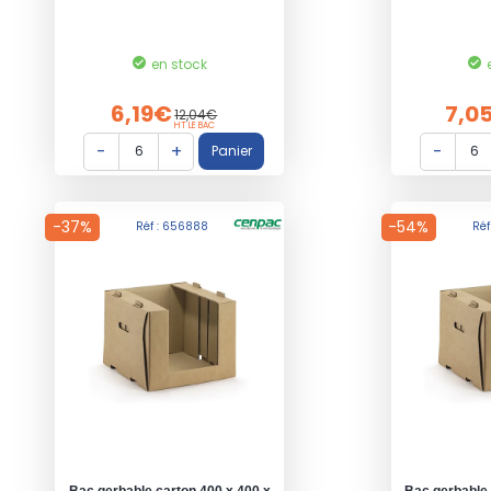
en stock
6,19€
7,0
12,04€
HT LE BAC
-37%
-54%
Réf : 656888
Réf
Bac gerbable carton 400 x 400 x
Bac gerbable 