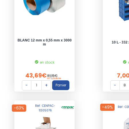
BLANC 12 mm x 0,55 mm x 3000
10 L - 332
m
en stock
43,69€
7,0
81,15€
HT la bobine
Réf : CENPAC-
-49%
Réf : 
-63%
11305076