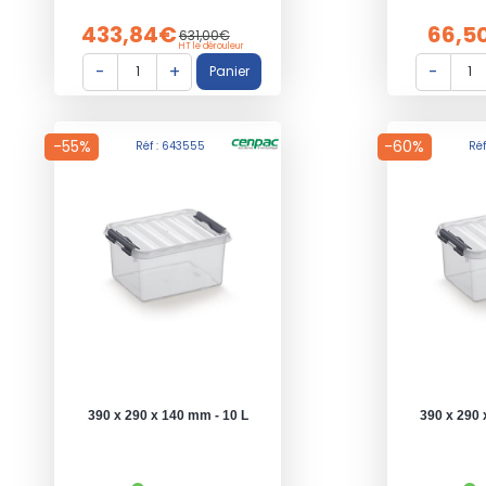
433,84€
66,5
631,00€
HT le dérouleur
-55%
-60%
Réf : 643555
Réf
390 x 290 x 140 mm - 10 L
390 x 290 