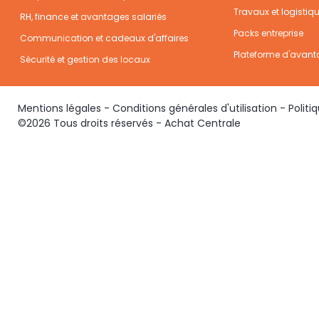
Travaux et logistiq
RH, finance et avantages salariés
Packs entreprise
Communication et cadeaux d'affaires
Plateforme d'avant
Sécurité et gestion des locaux
Mentions légales
-
Conditions générales d'utilisation
-
Politi
©2026 Tous droits réservés - Achat Centrale