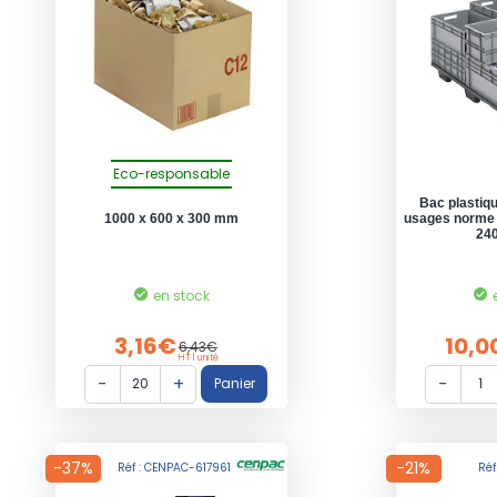
Eco-responsable
Bac plastiqu
1000 x 600 x 300 mm
usages norme 
240
en stock
3,16€
10,0
6,43€
HT l unité
-37%
-21%
Réf : CENPAC-617961
Réf