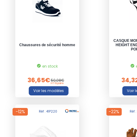
CASQUE MON
Chaussures de sécurité homme
HEIGHT EN
PO
en stock
36,65€
34,3
50,08€
HT la paire
-12%
-22%
Réf : 41P220
Réf 