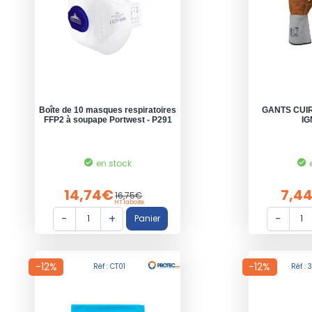
Boîte de 10 masques respiratoires
GANTS CUI
FFP2 à soupape Portwest - P291
IG
en stock
14,74€
7,4
16,75€
HT la boîte
-12%
-12%
Réf : CT01
Réf :