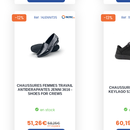
-12%
-13%
Réf : 14JENNIT35
Réf :
CHAUSSURES FEMMES TRAVAIL
CHAUSSURE
ANTIDERAPANTES JENNI 3616 -
KEYLAGO S3
SHOES FOR CREWS
en stock
51,26€
60,1
58,25€
HT La paire