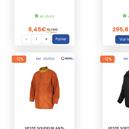
en stock
9,45€
295,
10,74€
HT pièce
-12%
-12%
Réf : 25V1100
Réf
VESTE SOUDEUR ANTI-
VESTE SOF