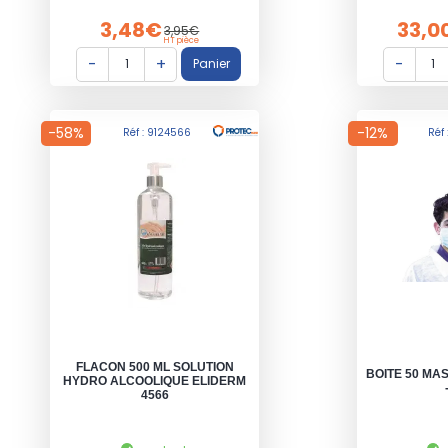
3,48€
33,0
3,95€
HT pièce
-58%
-12%
Réf : 9124566
Réf
FLACON 500 ML SOLUTION
BOITE 50 MAS
HYDRO ALCOOLIQUE ELIDERM
4566