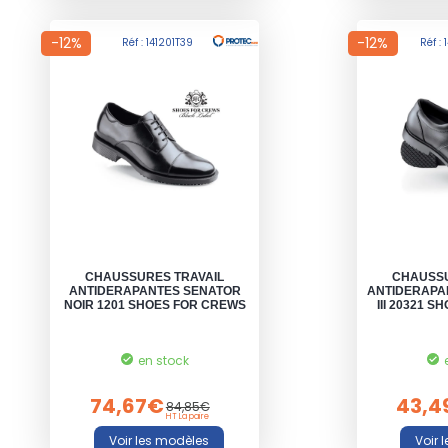
-12%
-12%
Réf : 141201T39
Réf :
CHAUSSURES TRAVAIL
CHAUSSU
ANTIDERAPANTES SENATOR
ANTIDERAPA
NOIR 1201 SHOES FOR CREWS
III 20321 
en stock
74,67€
43,4
84,85€
HT La paire