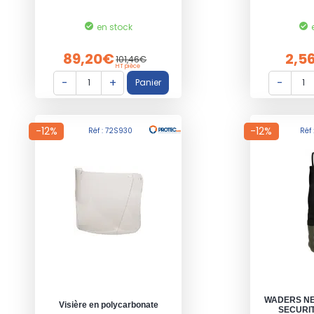
en stock
89,20€
2,5
101,46€
HT pièce
-12%
-12%
Réf : 72S930
Réf
WADERS NE
Visière en polycarbonate
SECURIT