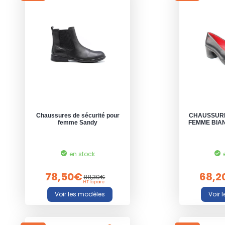
Chaussures de sécurité pour
CHAUSSURE
femme Sandy
FEMME BIAN
en stock
78,50€
68,2
88,30€
HT la paire