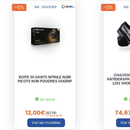
-12%
-12%
Réf : 36GOGRIP
Réf 
CHAUSSU
BOITE 50 GANTS NITRILE NOIR
ANTIDERAPA
PICOTS NON POUDRES GOGRIP
1202 SHO
en stock
12,00€
74,6
13,77€
HT Boîte de 50