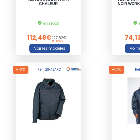
CHALEUR
NOIR WORK 
en stock
112,48€
74,1
127,82€
HT pièce
-12%
-12%
Réf : 21HAZARD
Ré