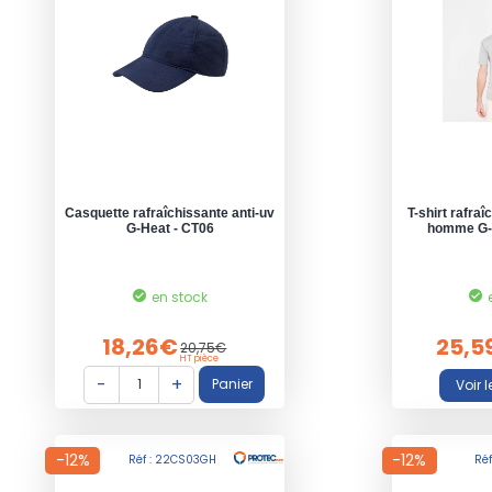
Casquette rafraîchissante anti-uv
T-shirt rafraî
G-Heat - CT06
homme G-
en stock
18,26€
25,5
20,75€
HT pièce
-12%
-12%
Réf : 22CS03GH
Réf