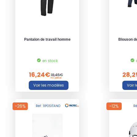
Pantalon de travail homme
Blouson d
en stock
16,24€
28,
18,45€
HT pièce
-26%
-12%
Réf : 11POSITANO
Ré