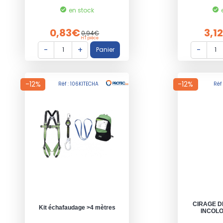
en stock
0,83€
3,1
0,94€
HT pièce
-12%
-12%
Réf : 106KITECHA
Réf
CIRAGE D
Kit échafaudage >4 mètres
INCOLO