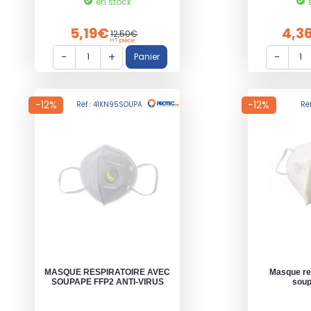
en stock
5,19€
4,3
12,50€
HT pièce
-12%
-12%
Réf : 41KN95SOUPA
Réf
MASQUE RESPIRATOIRE AVEC
Masque re
SOUPAPE FFP2 ANTI-VIRUS
soup