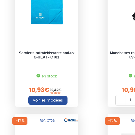
Serviette rafraîchissante anti-uv
Manchettes raf
G-HEAT - CT01
uv 
en stock
10,93€
10,9
12,42€
HT pièce
-12%
-12%
Réf : CT06
Ré