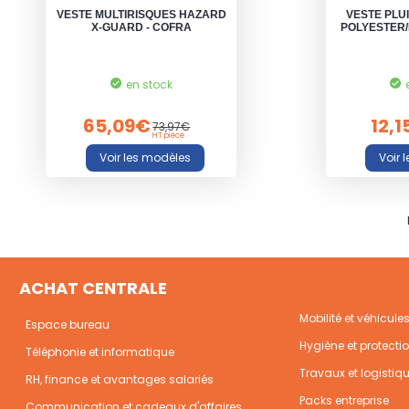
VESTE MULTIRISQUES HAZARD
VESTE PLUI
X-GUARD - COFRA
POLYESTER/
en stock
65,09€
12,
73,97€
HT pièce
ACHAT CENTRALE
Mobilité et véhicule
Espace bureau
Hygiène et protecti
Téléphonie et informatique
Travaux et logistiq
RH, finance et avantages salariés
Packs entreprise
Communication et cadeaux d'affaires