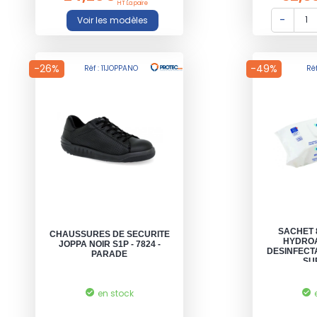
HT La paire
-26%
-49%
Réf : 11JOPPANO
Ré
SACHET 
CHAUSSURES DE SECURITE
HYDRO
JOPPA NOIR S1P - 7824 -
DESINFECT
PARADE
SU
en stock