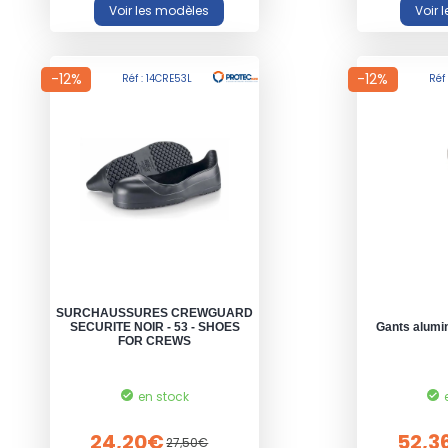
-12%
-12%
Réf : 14CRE53L
Réf
SURCHAUSSURES CREWGUARD
SECURITE NOIR - 53 - SHOES
Gants alumin
FOR CREWS
en stock
24,20€
52,3
27,50€