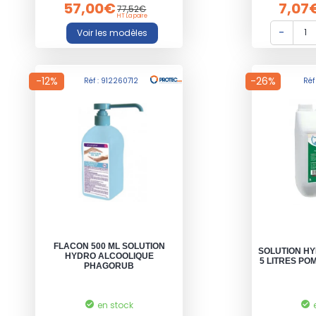
57,00€
7,07
77,52€
HT La paire
-12%
-26%
Réf : 912260712
Réf
FLACON 500 ML SOLUTION
SOLUTION H
HYDRO ALCOOLIQUE
5 LITRES PO
PHAGORUB
en stock