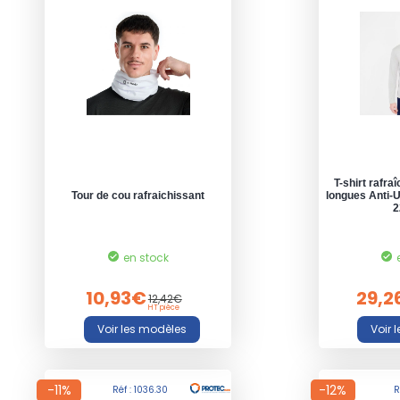
T-shirt rafr
Tour de cou rafraichissant
longues Anti
2
en stock
10,93€
29,2
12,42€
HT pièce
-11%
-12%
Réf : 1036.30
R