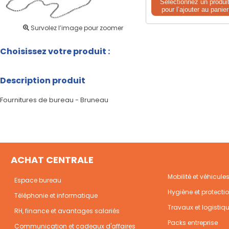
Sélectionnez un produi
pour l’ajouter au panier
Survolez l’image pour zoomer
Choisissez votre produit :
Description produit
Fournitures de bureau - Bruneau
ACHAT CENTRALE
Mobilité et véhicule
Espace bureau
Hygiène et protecti
Téléphonie et informatique
Travaux et logistiq
RH, finance et avantages salariés
Packs entreprise
Communication et cadeaux d'affaires