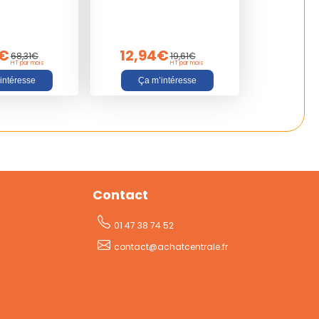
0€
12,94€
68,31€
19,61€
HT par mois
HT par mois
intéresse
Ça m’intéresse
Contact
01 47 38 74 52
contact@achatcentrale.fr