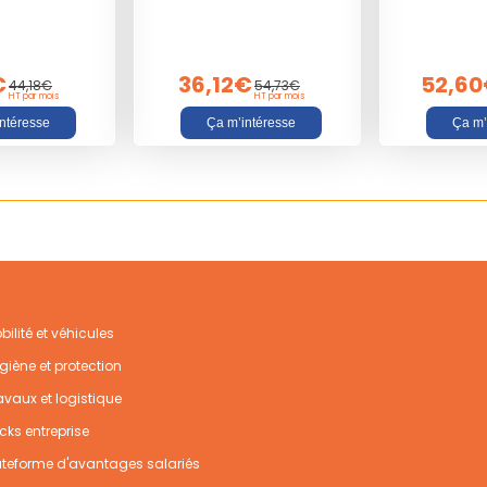
€
36,12€
52,6
44,18€
54,73€
HT par mois
HT par mois
ntéresse
Ça m’intéresse
Ça m’
bilité et véhicules
giène et protection
avaux et logistique
cks entreprise
ateforme d'avantages salariés