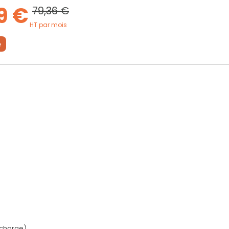
9 €
79,36 €
HT par mois
e
charge)