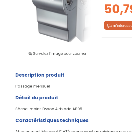
50,7
Ça m’intéress
Survolez l’image pour zoomer
Description produit
Passage mensuel
Détail du produit
Sèche-mains Dyson Airblade AB05
Caractéristiques techniques
Abonnement Mensuel € HT(comprenant au minimum une re