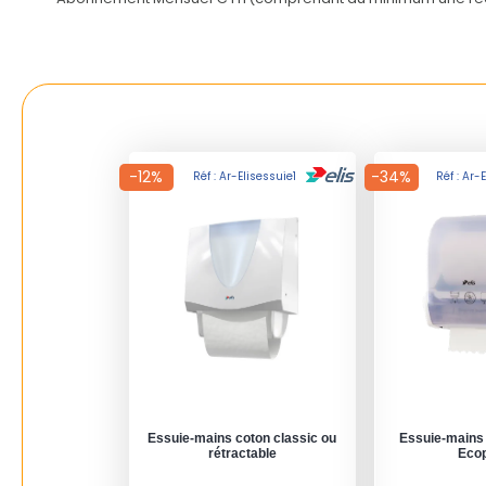
-12%
-34%
Réf : Ar-Elisessuie1
Réf : Ar-
Essuie-mains coton classic ou
Essuie-mains 
rétractable
Eco