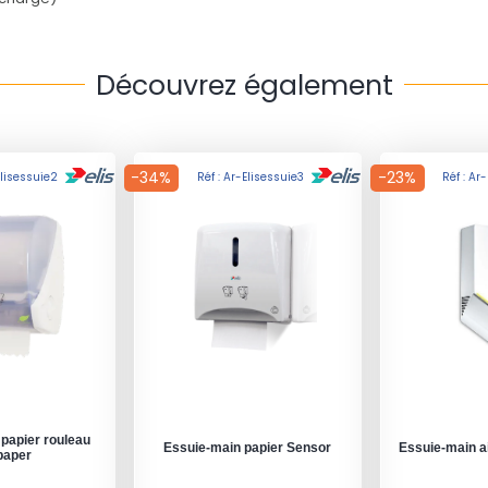
Découvrez également
-34%
-23%
Elisessuie2
Réf : Ar-Elisessuie3
Réf : Ar
papier rouleau
Essuie-main papier Sensor
Essuie-main a
paper