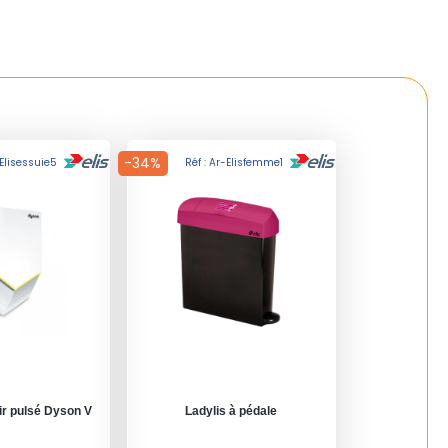
-34%
-Elisessuie5
Réf : Ar-Elisfemme1
ir pulsé Dyson V
Ladylis à pédale