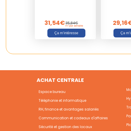
31,54€
29,16
35,84€
HT par semaine
Ça m’intéresse
Ça m’i
ACHAT CENTRALE
Mo
Espace bureau
Hy
Téléphonie et informatique
Tr
RH, finance et avantages salariés
Pa
Communication et cadeaux d'affaires
Pl
Sécurité et gestion des locaux