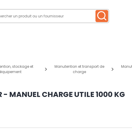
ntion, stockage et
Manutention et transport de
Manut
équipement
charge
 - MANUEL CHARGE UTILE 1000 KG