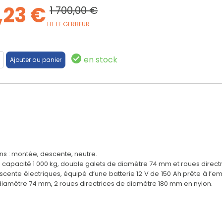
,23 €
1 700,00 €
HT LE GERBEUR
en stock
ons : montée, descente, neutre.
 capacité 1 000 kg, double galets de diamètre 74 mm et roues direc
ente électriques, équipé d’une batterie 12 V de 150 Ah prête à l’em
 diamètre 74 mm, 2 roues directrices de diamètre 180 mm en nylon.