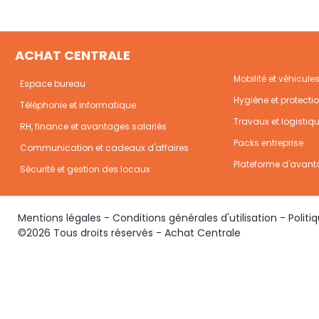
ACHAT CENTRALE
Mobilité et véhicule
Espace bureau
Hygiène et protecti
Téléphonie et informatique
Travaux et logistiq
RH, finance et avantages salariés
Packs entreprise
Communication et cadeaux d'affaires
Plateforme d'avant
Sécurité et gestion des locaux
Mentions légales
-
Conditions générales d'utilisation
-
Politi
©2026 Tous droits réservés - Achat Centrale