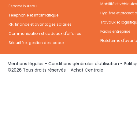
Mobilité et véhicule
Espace bureau
Hygiène et protecti
Téléphonie et informatique
Travaux et logistiq
RH, finance et avantages salariés
Packs entreprise
Communication et cadeaux d'affaires
Plateforme d'avant
Sécurité et gestion des locaux
Mentions légales
-
Conditions générales d'utilisation
-
Politi
©2026 Tous droits réservés - Achat Centrale