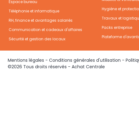
Espace bureau
Hygiène et protecti
Téléphonie et informatique
Travaux et logistiq
RH, finance et avantages salariés
Packs entreprise
Communication et cadeaux d'affaires
Plateforme d'avant
Sécurité et gestion des locaux
Mentions légales
-
Conditions générales d'utilisation
-
Politi
©2026 Tous droits réservés - Achat Centrale