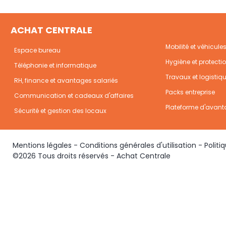
ACHAT CENTRALE
Mobilité et véhicule
Espace bureau
Hygiène et protecti
Téléphonie et informatique
Travaux et logistiq
RH, finance et avantages salariés
Packs entreprise
Communication et cadeaux d'affaires
Plateforme d'avant
Sécurité et gestion des locaux
Mentions légales
-
Conditions générales d'utilisation
-
Politi
©2026 Tous droits réservés - Achat Centrale