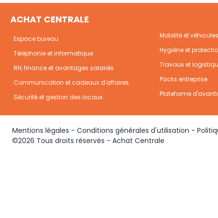
ACHAT CENTRALE
Mobilité et véhicule
Espace bureau
Hygiène et protecti
Téléphonie et informatique
Travaux et logistiq
RH, finance et avantages salariés
Packs entreprise
Communication et cadeaux d'affaires
Plateforme d'avant
Sécurité et gestion des locaux
Mentions légales
-
Conditions générales d'utilisation
-
Politi
©2026 Tous droits réservés - Achat Centrale