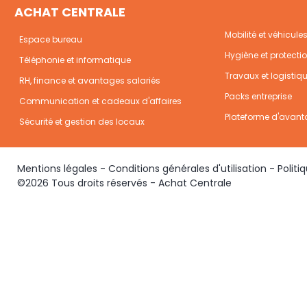
ACHAT CENTRALE
Mobilité et véhicule
Espace bureau
Hygiène et protecti
Téléphonie et informatique
Travaux et logistiq
RH, finance et avantages salariés
Packs entreprise
Communication et cadeaux d'affaires
Plateforme d'avant
Sécurité et gestion des locaux
Mentions légales
-
Conditions générales d'utilisation
-
Politi
©2026 Tous droits réservés - Achat Centrale