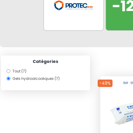
-1
Catégories
Tout (7)
Gels hydroalcooliques (7)
-49%
Réf : 