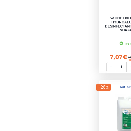
SACHET 80 
HYDROALC
DESINFECTANT
SURF
en 
7,07€
1
HT
-26%
Réf : 9