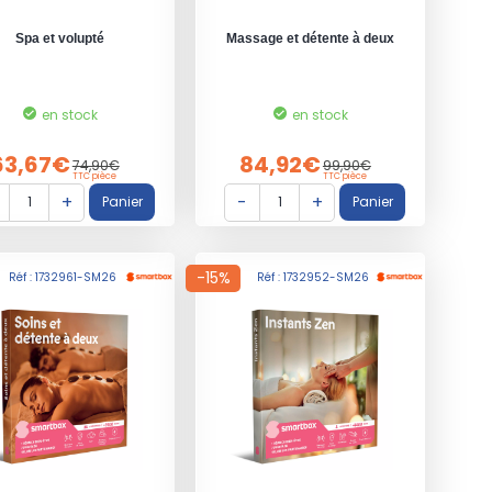
Spa et volupté
Massage et détente à deux
en stock
en stock
63,67€
84,92€
74,90€
99,90€
TTC pièce
TTC pièce
-15%
Réf : 1732961-SM26
Réf : 1732952-SM26