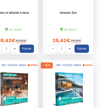
ins et détente à deux
Instants Zen
en stock
en stock
59,42€
25,42€
69,90€
29,90€
TTC pièce
TTC pièce
-15%
Réf : 1732942-SM26
Réf : 1723269-SM26