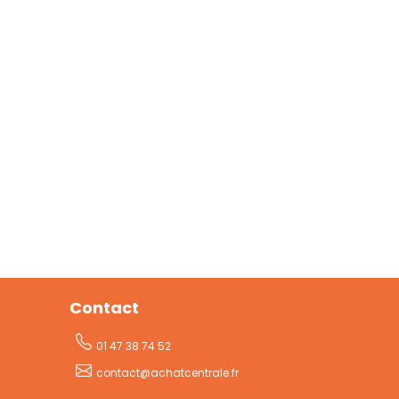
Contact
01 47 38 74 52
contact@achatcentrale.fr