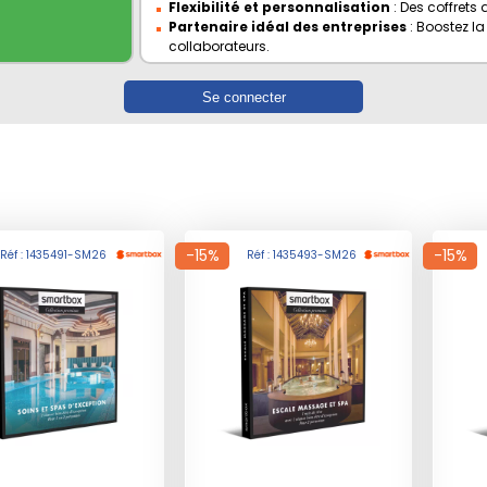
Flexibilité et personnalisation
: Des coffrets
Partenaire idéal des entreprises
: Boostez la
collaborateurs.
Se connecter
-15%
-15%
Réf : 1435491-SM26
Réf : 1435493-SM26