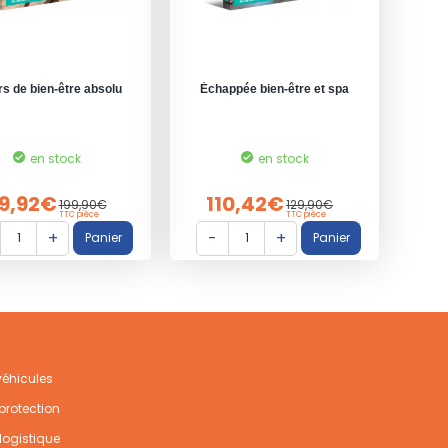
rs de bien-être absolu
Échappée bien-être et spa
en stock
en stock
9,92€
110,42€
199,90€
129,90€
TTC pièce
TTC pièce
 véhicules
protection
logistique