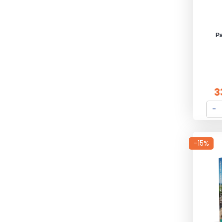
Pa
3
-15%