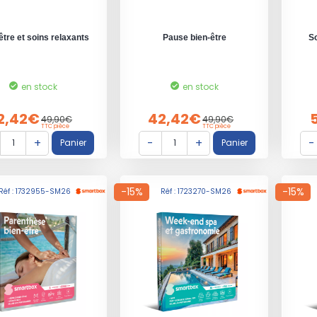
être et soins relaxants
Pause bien-être
So
en stock
en stock
2,42€
42,42€
49,90€
49,90€
TTC pièce
TTC pièce
-15%
-15%
Réf : 1732955-SM26
Réf : 1723270-SM26