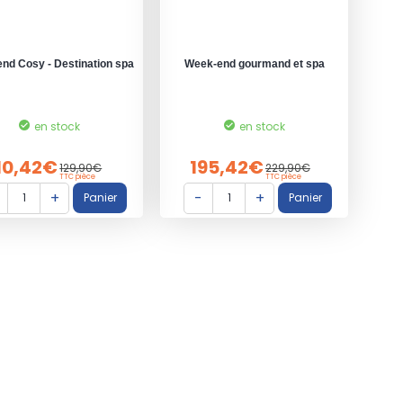
nd Cosy - Destination spa
Week-end gourmand et spa
en stock
en stock
10,42€
195,42€
129,90€
229,90€
TTC pièce
TTC pièce