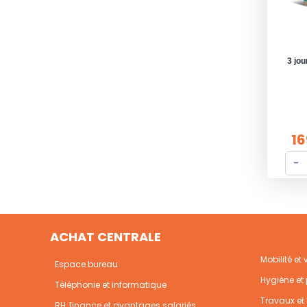
3 jou
16
ACHAT CENTRALE
Mobilité et
Espace bureau
Hygiène et 
Téléphonie et informatique
Travaux et 
RH, finance et avantages salariés