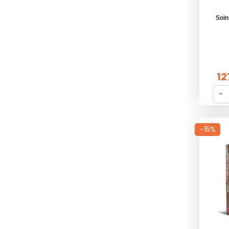
Soin
12
-15%