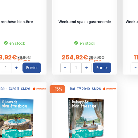
renthèse bien-être
Week-end spa et gastronomie
Week-e
en stock
en stock
3,92€
254,92€
1
39,90€
299,90€
TTC pièce
TTC pièce
-15%
Réf : 1732941-SM26
Réf : 1732940-SM26