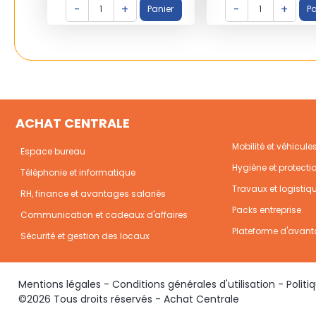
ACHAT CENTRALE
Mobilité et véhicule
Espace bureau
Hygiène et protecti
Téléphonie et informatique
Travaux et logistiq
RH, finance et avantages salariés
Packs entreprise
Communication et cadeaux d'affaires
Plateforme d'avant
Sécurité et gestion des locaux
Mentions légales
-
Conditions générales d'utilisation
-
Politi
©2026 Tous droits réservés - Achat Centrale