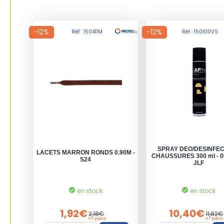
-12%
-12%
Réf : 150411M
Réf : 150610VS
SPRAY DEO/DESINFE
LACETS MARRON RONDS 0.90M -
CHAUSSURES 300 ml - 0
S24
JLF
en stock
en stock
1,92€
10,40€
2,18€
11,82€
HT pièce
HT pièce