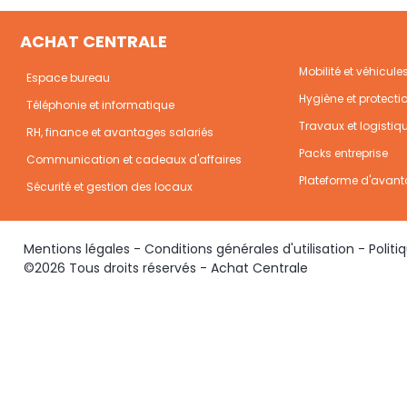
ACHAT CENTRALE
Mobilité et véhicule
Espace bureau
Hygiène et protecti
Téléphonie et informatique
Travaux et logistiq
RH, finance et avantages salariés
Packs entreprise
Communication et cadeaux d'affaires
Plateforme d'avant
Sécurité et gestion des locaux
Mentions légales
-
Conditions générales d'utilisation
-
Politi
©2026 Tous droits réservés - Achat Centrale