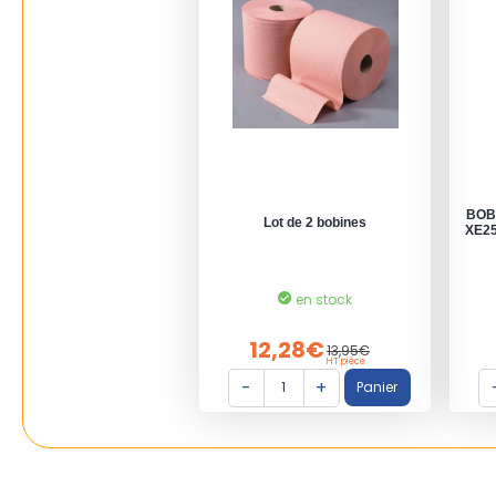
BOB
Lot de 2 bobines
XE25
en stock
12,28€
13,95€
HT pièce