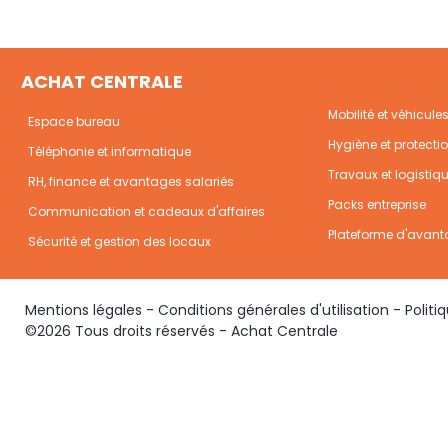
ACHAT CENTRALE
Mobilité et véhicule
Espace bureau
Hygiène et protecti
Téléphonie et informatique
Travaux et logistiq
RH, finance et avantages salariés
Packs entreprise
Communication et cadeaux d'affaires
Plateforme d'avant
Sécurité et gestion des locaux
Mentions légales
-
Conditions générales d'utilisation
-
Politi
©2026 Tous droits réservés - Achat Centrale